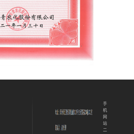
手
机
网
站
二