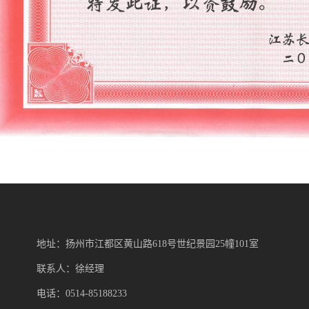
地址：扬州市江都区黄山路618号世纪景园25幢101室
联系人：徐经理
电话：0514-85188233